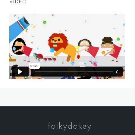
VIDEO
folkydokey