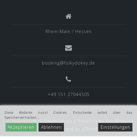
Rhein-Main / Hessen
booking@folkydokey.de
+49 151 27044505
Diese Website nutzt Cookies. Entscheide selbst über das
Speicherverhalten...
Impressum & Datenschutz
|
Powered by WordPress
|
Akzeptieren
Ablehnen
Einstellungen
Theme:
Astrid
by aThemes.